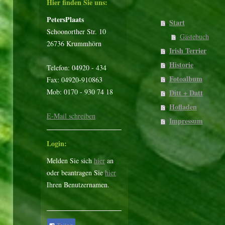
Hier finden Sie uns:
PetersPlaats
Start
Schoonorther Str. 10
Gästebuch
26736 Krummhörn
Irish Terrier
Historie
Telefon: 04920 - 434
Fotoalbum
Fax: 04920-910863
Mob: 0170 - 930 74 18
Ditt + Datt
Hofladen
E-Mail schreiben
Impressum
Login:
Melden Sie sich
hier
an
oder beantragen Sie
hier
Ihren Benutzernamen.